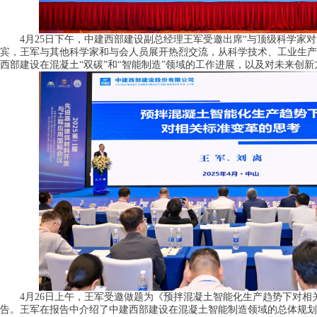
4月25日下午，中建西部建设副总经理王军受邀出席“与顶级科学家对
宾，王军与其他科学家和与会人员展开热烈交流，从科学技术、工业生产
西部建设在混凝土“双碳”和“智能制造”领域的工作进展，以及对未来创
4月26日上午，王军受邀做题为《预拌混凝土智能化生产趋势下对相
告。王军在报告中介绍了中建西部建设在混凝土智能制造领域的总体规划