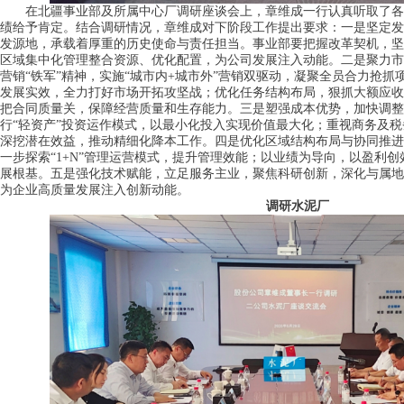
在北疆事业部及所属中心厂调研座谈会上，章维成一行认真听取了各
绩给予肯定。结合调研情况，章维成对下阶段工作提出要求：
一是坚定发
发源地，承载着厚重的历史使命与责任担当。事业部要把握改革契机，坚
区域集中化管理整合资源、优化配置，为公司发展注入动能。
二是聚力市
营销“铁军”精神，实施“城市内+城市外”营销双驱动，凝聚全员合力抢
发展实效，全力打好市场开拓攻坚战；优化任务结构布局，狠抓大额应收
把合同质量关，保障经营质量和生存能力。
三是塑强成本优势
，加快调整
行“轻资产”投资运作模式，以最小化投入实现价值最大化；重视商务及税
深挖潜在效益，推动精细化降本工作。
四是优化区域结构布局与协同推进
一步探索“1+N”管理运营模式，提升管理效能；以业绩为导向，以盈利
展根基。
五是强化技术赋能，
立足服务主业，聚焦科研创新，深化与属地
为企业高质量发展注入创新动能。
调研水泥厂