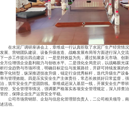
在水泥厂调研座谈会上，章维成一行认真听取了水泥厂生产经营情况
发展、营销团队建设、设备升级改造、战略发展布局等方面进行深入交流
下一步工作提出四点建议：
一是坚持效益为先
，通过拓展多元市场、创新
全方位增强企业盈利能力与创收水平。
二是强化全局意识
，以战略眼光谋
析行业趋势与市场环境，明确目标定位与发展路径，开辟可持续发展的价
数字化转型
，纵深推进技改升级，锚定行业优秀标杆，迭代升级生产设备
率与管理效能。
四是压实安全生产主体责任
，常态长效抓好日常监督，强
治，筑牢安全生产坚固防线。
章维成还深入基层一线，开展安全生产带班
管控、安全管理等情况，强调要严格落实各项安全管理规定，深入排查治
管控，保障企业生产运营安全平稳。
公司市场营销部、企划与信息化管理部负责人，二公司相关领导，南
述活动。