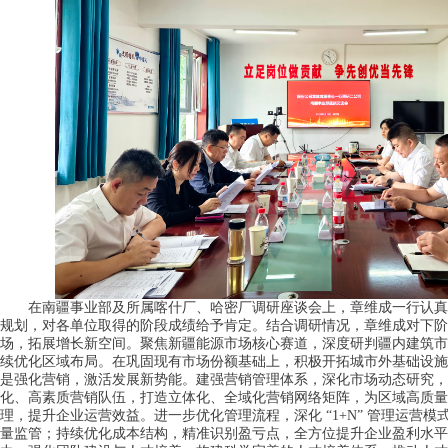
在南疆事业部及所属喀什厂、哈密厂调研座谈会上，章维成一行认真
规划，对各单位取得的阶段成绩给予肯定。结合调研情况，章维成对下阶
场，拓展增长新空间。
聚焦新疆能源市场核心赛道，深度研判疆内建筑市
续优化区域布局。在巩固现有市场份额基础上，积极开拓城市外基础设施
是强化营销，激活发展新势能。
建强营销管理体系，深化市场动态研究，
化、高素质营销队伍，打造立体化、全域化营销网络矩阵，为区域高质量
理，提升企业运营效益。
进一步优化管理流程，深化 “1+N” 管理运营
量监管；持续优化成本结构，精准识别盈亏点，全方位提升企业盈利水平