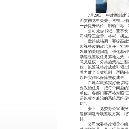
7月29日，中建西部建设
面贯彻党中央关于巡视工作
一步提升站位、明确目标、
公司党委书记、董事长章
司领导王金雪、林彬、胡立
章维成强调，
要提高政
巡视整改的政治责任，将巡
发展的关键问题，强化基础
动巡视整改任务落地见效。
意见建议，分类施策推进整
效，以巡视整改成效引领全
着力健全长效机制，严防问
以严实作风保障整改成果。
白建军就落实好会议精
要政治任务，把每个问题的
单位、各部门要严格对照“
是以标本兼治的系统思维促
层”。
会上，党委办公室通报了
巡察问题专项整改方案，纪
排。
公司党委整改领导小组、