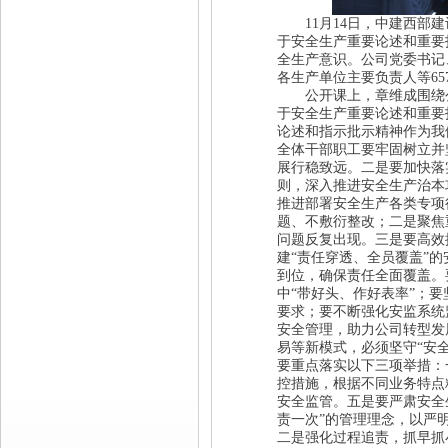
11月14日，中建西部建
于安全生产重要论述和重要
全生产意识。公司党委书记
各生产单位主要负责人等6
公开课上，章维成围绕公
于安全生产重要论述和重要
论述和指示批示精神作为我
全体干部职工要牢固树立并
展行稳致远。
二是要加快落
则，深入推进安全生产治本
推进部署安全生产各类专项
题、不敷衍整改；二是聚焦
问题反复出现。
三是要高效
建“责任穿透、全员覆盖”
到位，确保责任全面覆盖。
中“带好头、作好表率”；
要求；要不断强化安监系统
安全管理，助力公司转型发
易等新模式，必须坚守“安
要重点落实以下三项举措：
控措施，根据不同业务特点
安全监管。
五是要严肃安全
责一次”的管理理念，以严
二是强化过程追责，抓早抓