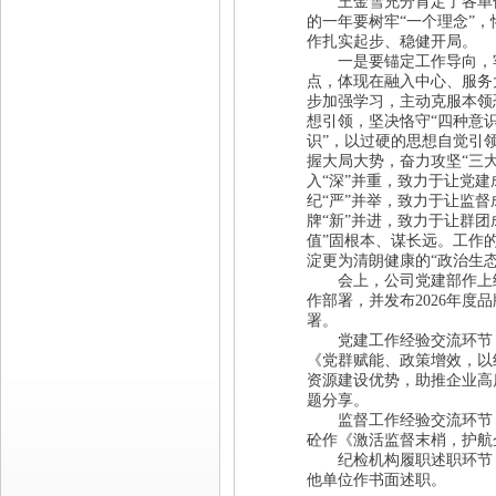
王金雪充分肯定了各单位
的一年要树牢“一个理念”，
作扎实起步、稳健开局。
一是要锚定工作导向，牢
点，体现在融入中心、服务
步加强学习，主动克服本领
想引领，坚决恪守“四种意
识”，以过硬的思想自觉引
握大局大势，奋力攻坚“三
入“深”并重，致力于让党建
纪“严”并举，致力于让监督
牌“新”并进，致力于让群
值”固根本、谋长远。
工作
淀更为清朗健康的“政治生态
会上，公司党建部作上级精
作部署，并发布2026年度
署。
党建工作经验交流环节，
《党群赋能、政策增效，以
资源建设优势，助推企业高
题分享。
监督工作经验交流环节，一
砼作《激活监督末梢，护航
纪检机构履职述职环节，
他单位作书面述职。