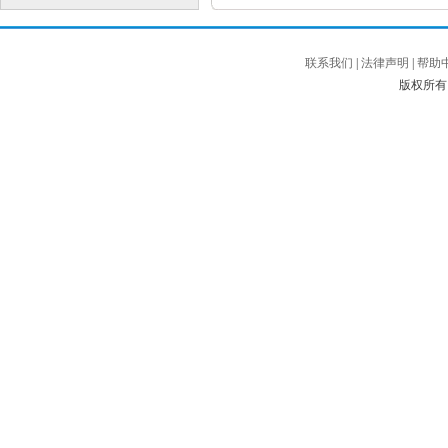
联系我们
|
法律声明
|
帮助
版权所有