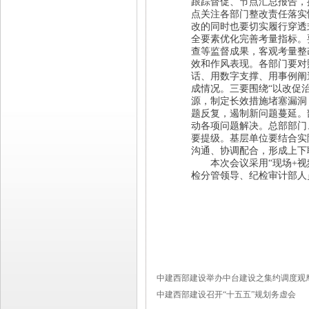
跟踪督促、节点汇总报告，
点关注各部门整改责任落实
改的同时也要切实履行穿透
全要素优化完善考量指标。
查等监督成果，客观考量整
效和作风表现。各部门要对
话、用数字支撑、用事例阐
成情况。
三要围绕“以改促
源，制定长效措施堵塞漏洞
题反复，遏制新问题蔓延。
动各项问题解决。总部部门
要提级。基层单位要结合实
沟通、协调配合，形成上下
本次会议采用“现场+视频
检分管领导、纪检审计部人
中建西部建设举办中台建设之集约调度观
中建西部建设召开“十五五”规划务虚会